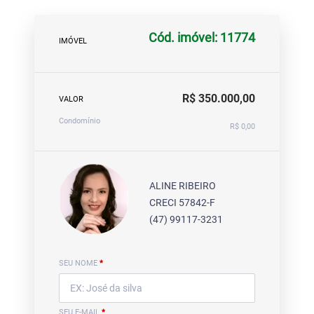
Cód. imóvel: 11774
IMÓVEL
R$ 350.000,00
VALOR
Condomínio
R$ 0,00
ALINE RIBEIRO
CRECI 57842-F
(47) 99117-3231
SEU NOME
*
SEU E-MAIL
*