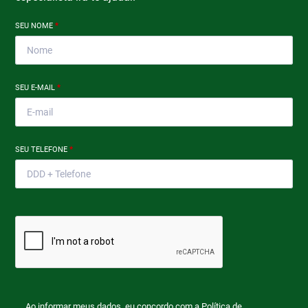
SEU NOME
*
SEU E-MAIL
*
SEU TELEFONE
*
Ao informar meus dados, eu concordo com a
Política de