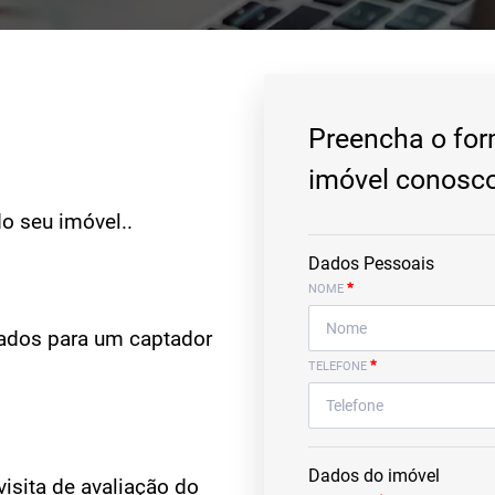
Preencha o for
imóvel conosco
o seu imóvel..
Dados Pessoais
*
NOME
nados para um captador
*
TELEFONE
Dados do imóvel
isita de avaliação do