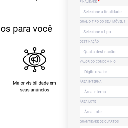
*
FINALIDADE
QUAL O TIPO DO SEU IMÓVEL ?
os para você
DESTINAÇÃO
VALOR DO CONDOMÍNIO
ÁREA INTERNA
Maior visibilidade em
seus anúncios
ÁREA LOTE
QUANTIDADE DE QUARTOS