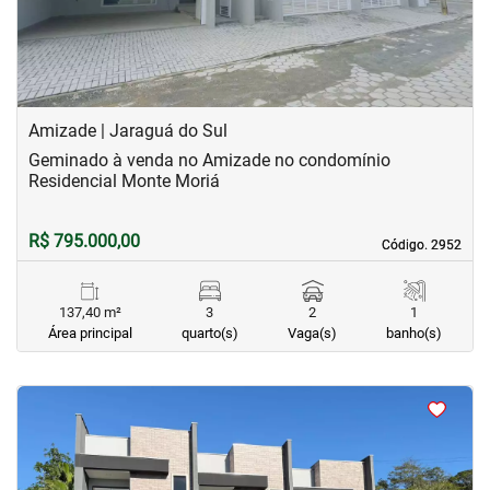
Amizade | Jaraguá do Sul
Geminado à venda no Amizade no condomínio
Residencial Monte Moriá
R$ 795.000,00
Código. 2952
Código. 2952
137,40 m²
3
2
1
Área principal
quarto(s)
Vaga(s)
banho(s)
<
<
<
<