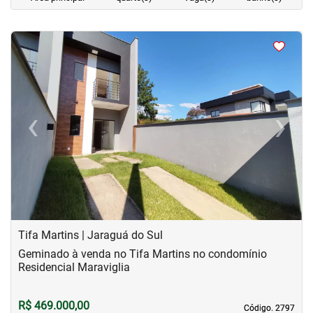
<
<
<
<
‹
›
Previous
Next
Tifa Martins | Jaraguá do Sul
Geminado à venda no Tifa Martins no condomínio
Residencial Maraviglia
R$ 469.000,00
Código. 2797
Código. 2797