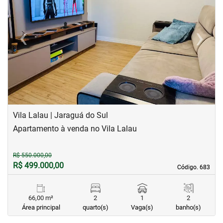
‹
›
Previous
Next
Vila Lalau | Jaraguá do Sul
Apartamento à venda no Vila Lalau
R$ 550.000,00
R$ 499.000,00
Código. 683
Código. 683
66,00 m²
2
1
2
Área principal
quarto(s)
Vaga(s)
banho(s)