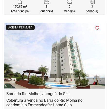
156,89 m²
3
0
3
Área principal
quarto(s)
Vaga(s)
banho(s)
<
<
<
<
ACEITA PERMUTA
‹
›
Previous
Next
Barra do Rio Molha | Jaraguá do Sul
Cobertura à venda no Barra do Rio Molha no
condomínio Emmendoefer Home Club