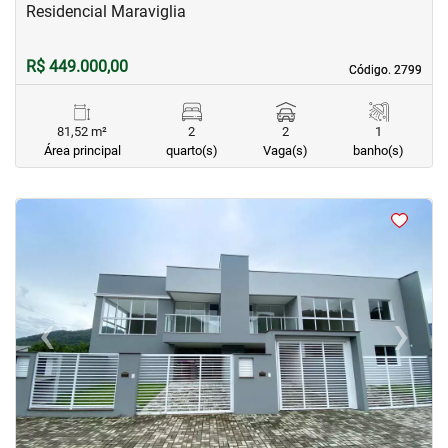
Residencial Maraviglia
R$ 449.000,00
Código. 2799
Código. 2799
81,52 m²
2
2
1
Área principal
quarto(s)
Vaga(s)
banho(s)
<
<
<
<
‹
›
Previous
Next