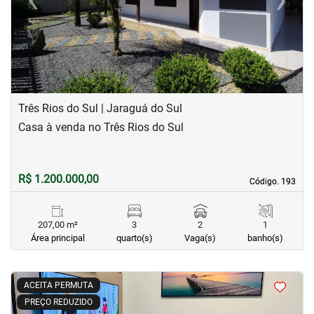
Previous
Next
Três Rios do Sul | Jaraguá do Sul
Casa à venda no Três Rios do Sul
R$ 1.200.000,00
Código. 193
Código. 193
207,00 m²
3
2
1
Área principal
quarto(s)
Vaga(s)
banho(s)
<
<
<
<
ACEITA PERMUTA
PREÇO REDUZIDO