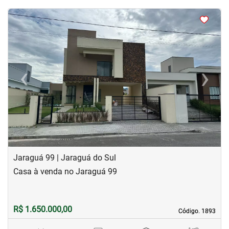
<
<
<
<
‹
›
Previous
Next
Jaraguá 99 | Jaraguá do Sul
Casa à venda no Jaraguá 99
R$ 1.650.000,00
Código. 1893
Código. 1893