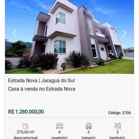
‹
›
Previous
Next
Estrada Nova | Jaraguá do Sul
Casa à venda no Estrada Nova
R$ 1.280.000,00
Código. 2706
Código. 2706
270,00 m²
4
3
3
Área principal
quarto(s)
Vaga(s)
banho(s)