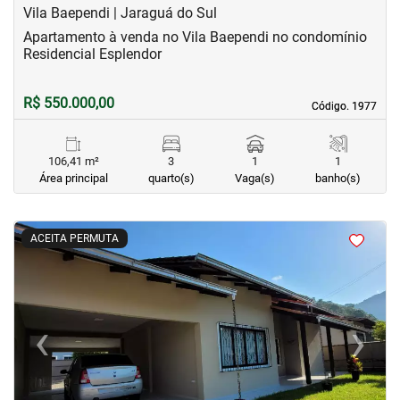
Vila Baependi | Jaraguá do Sul
Apartamento à venda no Vila Baependi no condomínio
Residencial Esplendor
R$ 550.000,00
Código. 1977
Código. 1977
106,41 m²
3
1
1
Área principal
quarto(s)
Vaga(s)
banho(s)
<
<
<
<
ACEITA PERMUTA
‹
›
Previous
Next