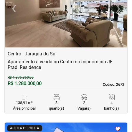
‹
›
Previous
Next
Centro | Jaraguá do Sul
Apartamento à venda no Centro no condomínio JF
Pradi Residence
R$ 1.375.350,00
R$ 1.280.000,00
Código. 2672
Código. 2672
138,91 m²
3
2
4
Área principal
quarto(s)
Vaga(s)
banho(s)
<
<
<
<
ACEITA PERMUTA