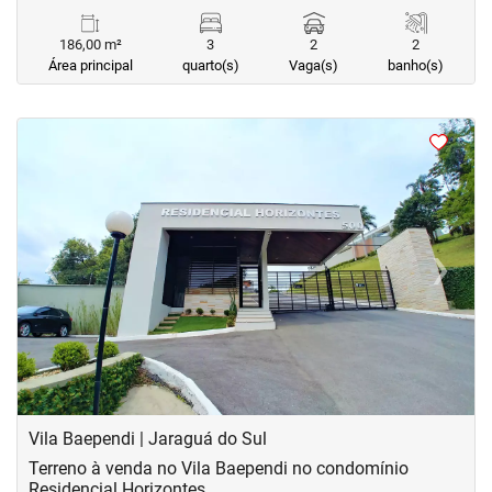
186,00 m²
3
2
2
Área principal
quarto(s)
Vaga(s)
banho(s)
<
<
<
<
‹
›
Previous
Next
Vila Baependi | Jaraguá do Sul
Terreno à venda no Vila Baependi no condomínio
Residencial Horizontes