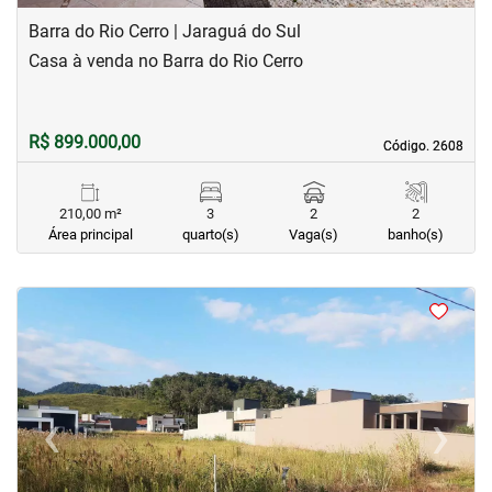
Barra do Rio Cerro | Jaraguá do Sul
Casa à venda no Barra do Rio Cerro
R$ 899.000,00
Código. 2608
Código. 2608
210,00 m²
3
2
2
Área principal
quarto(s)
Vaga(s)
banho(s)
<
<
<
<
‹
›
Previous
Next