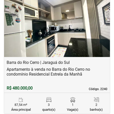
‹
›
Previous
Next
Barra do Rio Cerro | Jaraguá do Sul
Apartamento à venda no Barra do Rio Cerro no
condomínio Residencial Estrela da Manhã
R$ 480.000,00
Código. 2240
Código. 2240
87,54 m²
3
1
2
Área principal
quarto(s)
Vaga(s)
banho(s)