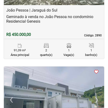
João Pessoa | Jaraguá do Sul
Geminado à venda no João Pessoa no condomínio
Residencial Genesis
R$ 450.000,00
Código. 2890
Código. 2890
91,09 m²
2
1
1
Área principal
quarto(s)
Vaga(s)
banho(s)
<
<
<
<
‹
›
Previous
Next