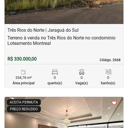
Três Rios do Norte | Jaraguá do Sul
Terreno à venda no Três Rios do Norte no condomínio
Loteamento Montreal
R$ 330.000,00
Código. 2668
Código. 2668
334,76 m²
0
0
0
Área principal
quarto(s)
Vaga(s)
banho(s)
<
<
<
<
ACEITA PERMUTA
PREÇO REDUZIDO