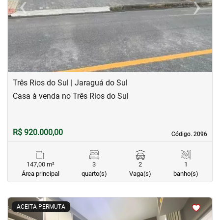
‹
›
Previous
Next
Três Rios do Sul | Jaraguá do Sul
Casa à venda no Três Rios do Sul
R$ 920.000,00
Código. 2096
Código. 2096
147,00 m²
3
2
1
Área principal
quarto(s)
Vaga(s)
banho(s)
<
<
<
<
ACEITA PERMUTA