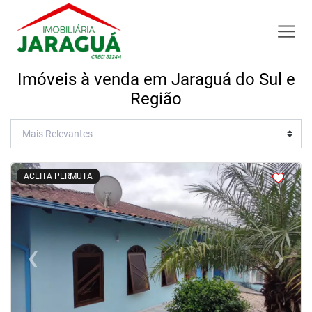
Imóveis à venda em Jaraguá do Sul e
Região
<
<
<
<
ACEITA PERMUTA
‹
›
Previous
Next