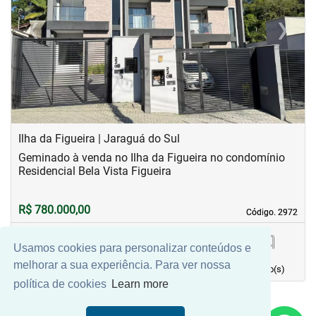
‹
›
Previous
Next
Ilha da Figueira | Jaraguá do Sul
Geminado à venda no Ilha da Figueira no condomínio
Residencial Bela Vista Figueira
R$ 780.000,00
Código. 2972
Código. 2972
Usamos cookies para personalizar conteúdos e
187,00 m²
2
1
1
melhorar a sua experiência. Para ver nossa
Área principal
quarto(s)
Vaga(s)
banho(s)
política de cookies
Learn more