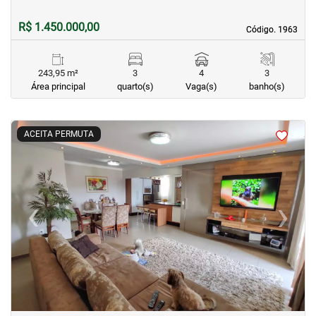
R$ 1.450.000,00
Código. 1963
Código. 1963
243,95 m²
3
4
3
Área principal
quarto(s)
Vaga(s)
banho(s)
<
<
<
<
ACEITA PERMUTA
‹
›
Previous
Next