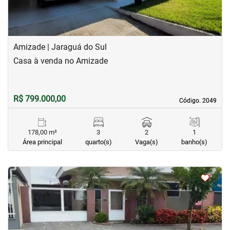
Amizade | Jaraguá do Sul
Casa à venda no Amizade
R$ 799.000,00
Código. 2049
Código. 2049
178,00 m²
3
2
1
Área principal
quarto(s)
Vaga(s)
banho(s)
<
<
<
<