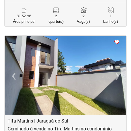
81,52 m²
2
2
1
Área principal
quarto(s)
Vaga(s)
banho(s)
<
<
<
<
‹
›
Previous
Next
Tifa Martins | Jaraguá do Sul
Geminado à venda no Tifa Martins no condomínio