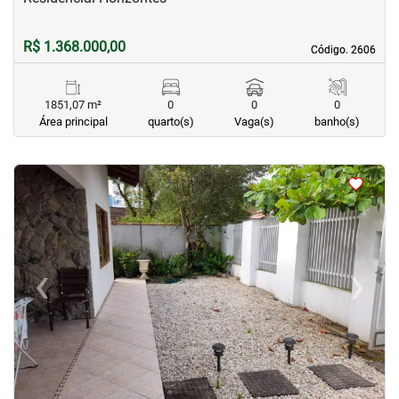
R$ 1.368.000,00
Código. 2606
Código. 2606
1851,07 m²
0
0
0
Área principal
quarto(s)
Vaga(s)
banho(s)
<
<
<
<
‹
›
Previous
Next