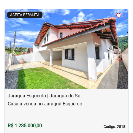
<
<
<
<
ACEITA PERMUTA
‹
›
Previous
Next
Jaraguá Esquerdo | Jaraguá do Sul
Casa à venda no Jaraguá Esquerdo
R$ 1.235.000,00
Código. 2518
Código. 2518