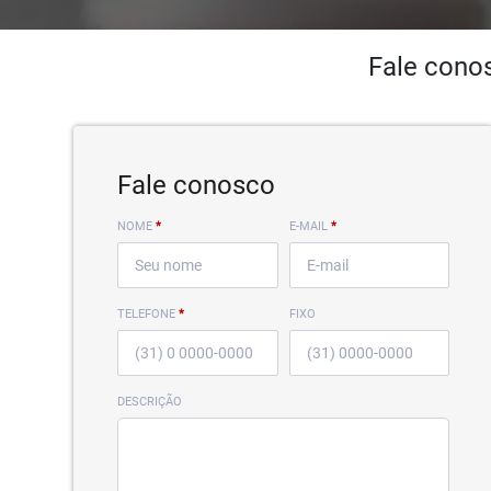
Fale cono
Fale conosco
NOME
*
E-MAIL
*
TELEFONE
*
FIXO
DESCRIÇÃO