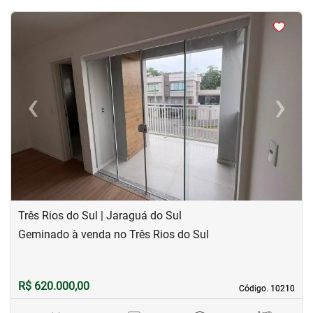
<
<
<
<
‹
›
Previous
Next
Três Rios do Sul | Jaraguá do Sul
Geminado à venda no Três Rios do Sul
R$ 620.000,00
Código. 10210
Código. 10210