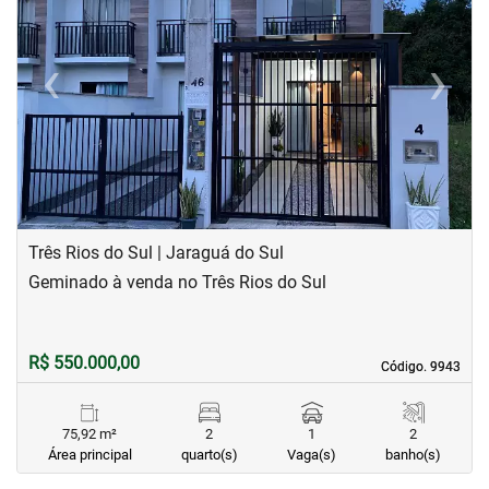
‹
›
Previous
Next
Três Rios do Sul | Jaraguá do Sul
Geminado à venda no Três Rios do Sul
R$ 550.000,00
Código. 9943
Código. 9943
75,92 m²
2
1
2
Área principal
quarto(s)
Vaga(s)
banho(s)