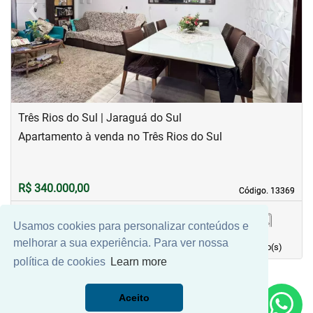
‹
›
Previous
Next
Três Rios do Sul | Jaraguá do Sul
Apartamento à venda no Três Rios do Sul
R$ 340.000,00
Código. 13369
Código. 13369
Usamos cookies para personalizar conteúdos e
69,55 m²
2
1
1
melhorar a sua experiência. Para ver nossa
Área principal
quarto(s)
Vaga(s)
banho(s)
política de cookies
Learn more
Aceito
Mais Filtros