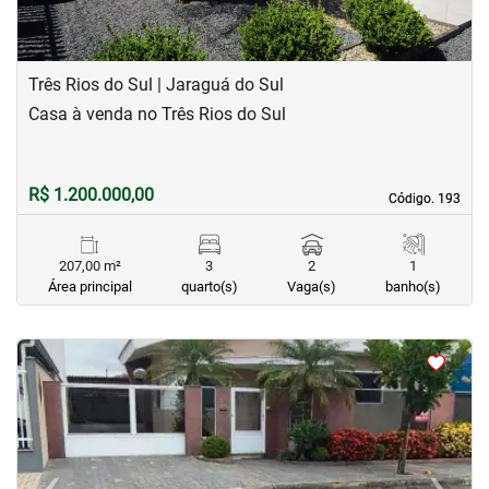
Três Rios do Sul | Jaraguá do Sul
Casa à venda no Três Rios do Sul
R$ 1.200.000,00
Código. 193
Código. 193
207,00 m²
3
2
1
Área principal
quarto(s)
Vaga(s)
banho(s)
<
<
<
<
‹
›