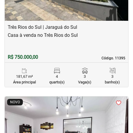
Três Rios do Sul | Jaraguá do Sul
Casa à venda no Três Rios do Sul
R$ 750.000,00
Código. 11395
Código. 11395
181,67 m²
4
3
3
Área principal
quarto(s)
Vaga(s)
banho(s)
<
<
<
<
NOVO