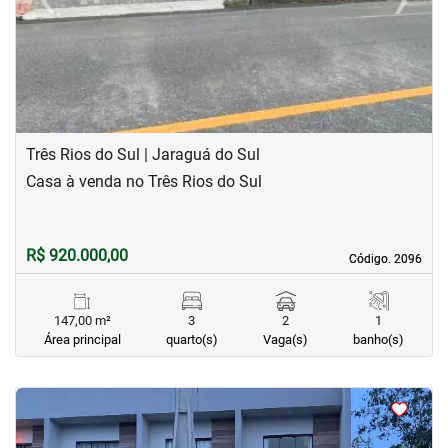
Previous
Next
Três Rios do Sul | Jaraguá do Sul
Casa à venda no Três Rios do Sul
R$ 920.000,00
Código. 2096
Código. 2096
147,00 m²
3
2
1
Área principal
quarto(s)
Vaga(s)
banho(s)
<
<
<
<