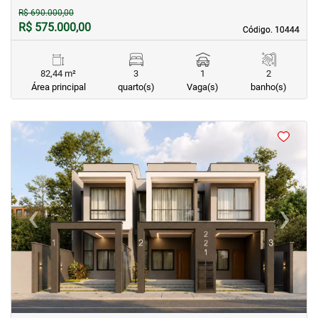
R$ 690.000,00
R$ 575.000,00
Código. 10444
Código. 10444
82,44 m²
3
1
2
Área principal
quarto(s)
Vaga(s)
banho(s)
<
<
<
<
‹
›
Previous
Next