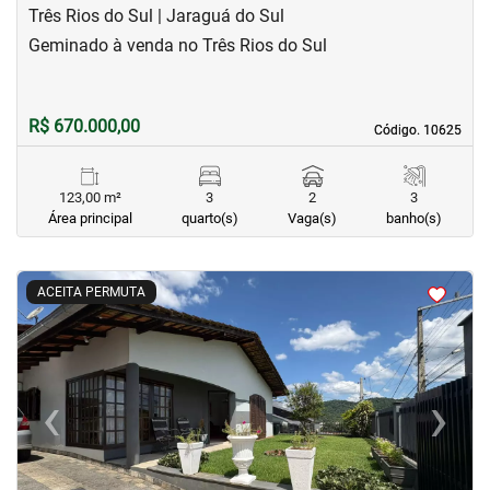
Três Rios do Sul | Jaraguá do Sul
Geminado à venda no Três Rios do Sul
R$ 670.000,00
Código. 10625
Código. 10625
123,00 m²
3
2
3
Área principal
quarto(s)
Vaga(s)
banho(s)
<
<
<
<
ACEITA PERMUTA
‹
›
Previous
Next