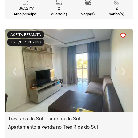
136,52 m²
2
1
2
Área principal
quarto(s)
Vaga(s)
banho(s)
<
<
<
<
ACEITA PERMUTA
PREÇO REDUZIDO
‹
›
Previous
Next
Três Rios do Sul | Jaraguá do Sul
Apartamento à venda no Três Rios do Sul