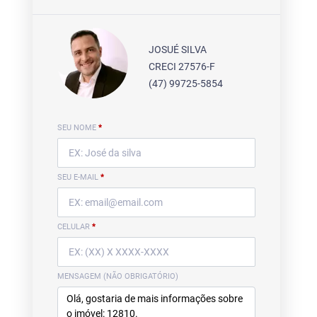
JOSUÉ SILVA
CRECI 27576-F
(47) 99725-5854
SEU NOME
*
SEU E-MAIL
*
CELULAR
*
MENSAGEM (NÃO OBRIGATÓRIO)