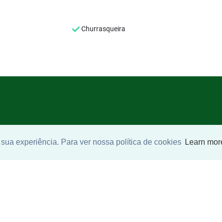
Churrasqueira
SEU NOME
*
sua experiência. Para ver nossa política de cookies
Learn mor
SEU E-MAIL
*
SEU TELEFONE
*