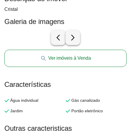
Cristal
Galeria de imagens
arrow_back_ios_new
arrow_forward_ios
Ver imóveis à Venda
Características
Água individual
Gás canalizado
Jardim
Portão eletrônico
Outras caracteristicas