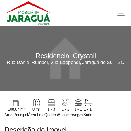
Residencial Crystall
Rua Daniel Rumpel, Vila Baependi, Jaraguá do Sul - SC
108,67 m²
0 m²
1 - 3
1 - 2
1 - 1
1 - 1
Área Principal
Área Lote
Quartos
Banheiro
Vagas
Suite
Descrição do imóvel