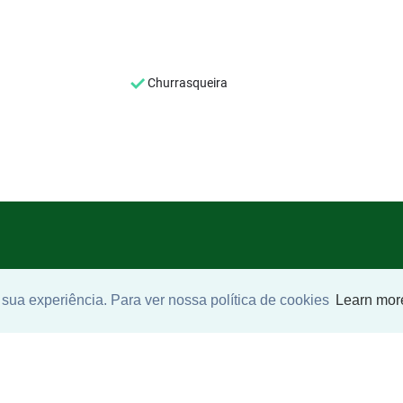
Churrasqueira
sua experiência. Para ver nossa política de cookies
Learn mor
SEU NOME
*
SEU E-MAIL
*