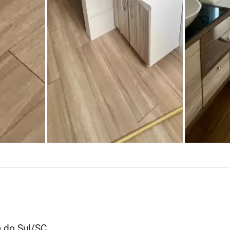
á do Sul/SC