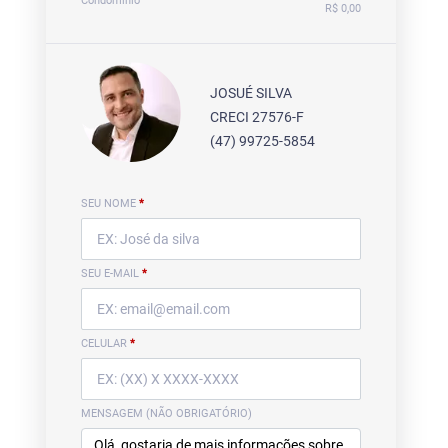
Condomínio
R$ 0,00
JOSUÉ SILVA
CRECI 27576-F
(47) 99725-5854
SEU NOME
*
SEU E-MAIL
*
CELULAR
*
MENSAGEM (NÃO OBRIGATÓRIO)