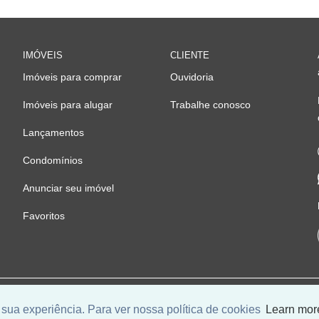
IMÓVEIS
CLIENTE
Imóveis para comprar
Ouvidoria
Imóveis para alugar
Trabalhe conosco
Lançamentos
Condomínios
Anunciar seu imóvel
Favoritos
o por
Universal Software.
sua experiência. Para ver nossa política de cookies
Learn mor