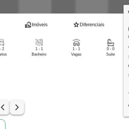
real_estate_agent
star
Imóveis
Diferenciais
- 2
1 - 1
1 - 1
0 - 0
rtos
Banheiro
Vagas
Suite
row_back_ios_new
arrow_forward_ios