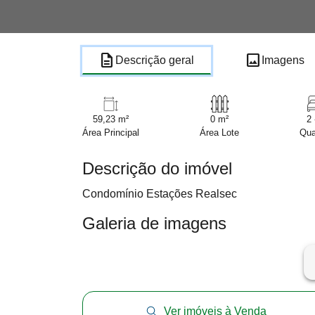
description
image
Descrição geral
Imagens
59,23 m²
0 m²
2 
Área Principal
Área Lote
Qua
Descrição do imóvel
Condomínio Estações Realsec
Galeria de imagens
ar
Ver imóveis à Venda