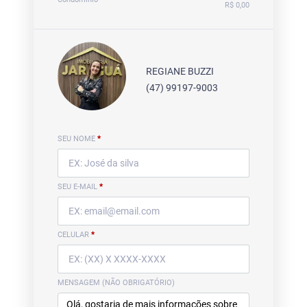
R$ 0,00
REGIANE BUZZI
(47) 99197-9003
SEU NOME
*
SEU E-MAIL
*
CELULAR
*
MENSAGEM (NÃO OBRIGATÓRIO)