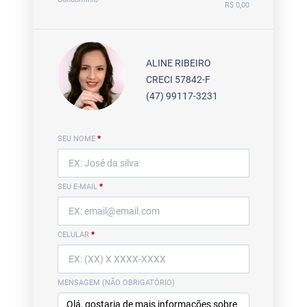
R$ 0,00
ALINE RIBEIRO
CRECI 57842-F
(47) 99117-3231
SEU NOME
*
SEU E-MAIL
*
CELULAR
*
MENSAGEM (NÃO OBRIGATÓRIO)