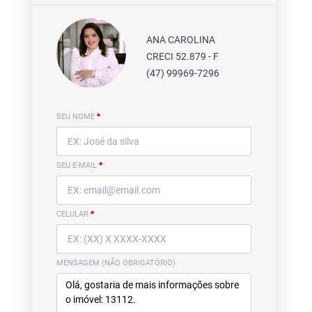
ANA CAROLINA
CRECI 52.879 - F
(47) 99969-7296
SEU NOME
*
SEU E-MAIL
*
CELULAR
*
MENSAGEM (NÃO OBRIGATÓRIO)