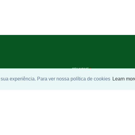
SEU NOME
*
sua experiência. Para ver nossa política de cookies
Learn mor
SEU E-MAIL
*
ntrar imóvel
SEU TELEFONE
*