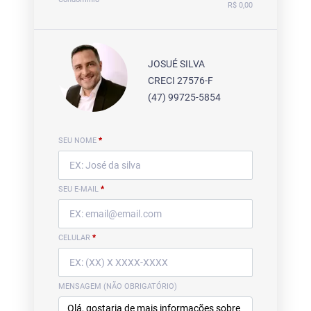
R$ 0,00
JOSUÉ SILVA
CRECI 27576-F
(47) 99725-5854
SEU NOME
*
SEU E-MAIL
*
CELULAR
*
MENSAGEM (NÃO OBRIGATÓRIO)