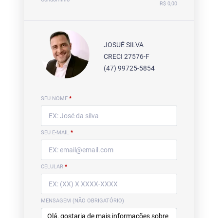
R$ 0,00
JOSUÉ SILVA
CRECI 27576-F
(47) 99725-5854
SEU NOME
*
SEU E-MAIL
*
CELULAR
*
MENSAGEM (NÃO OBRIGATÓRIO)