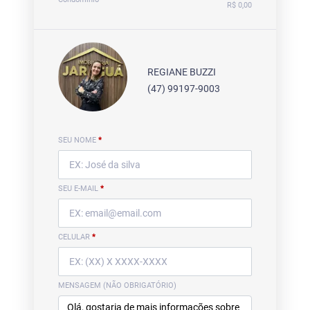
R$ 0,00
REGIANE BUZZI
(47) 99197-9003
SEU NOME
*
SEU E-MAIL
*
CELULAR
*
MENSAGEM (NÃO OBRIGATÓRIO)