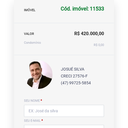
Cód. imóvel: 11533
IMÓVEL
R$ 420.000,00
VALOR
Condomínio
R$ 0,00
JOSUÉ SILVA
CRECI 27576-F
(47) 99725-5854
SEU NOME
*
SEU E-MAIL
*