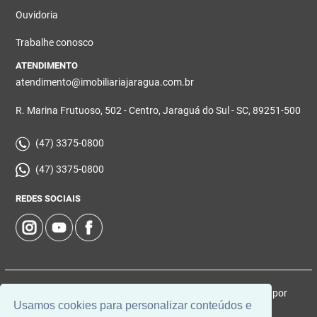
Ouvidoria
Trabalhe conosco
ATENDIMENTO
atendimento@imobiliariajaragua.com.br
R. Marina Frutuoso, 502 - Centro, Jaraguá do Sul - SC, 89251-500
(47) 3375-0800
(47) 3375-0800
REDES SOCIAIS
© 2026 | Imobiliária Jaraguá | CRECI: 5224-J | Desenvolvido por
Usamos cookies para personalizar conteúdos e
Universal Software.