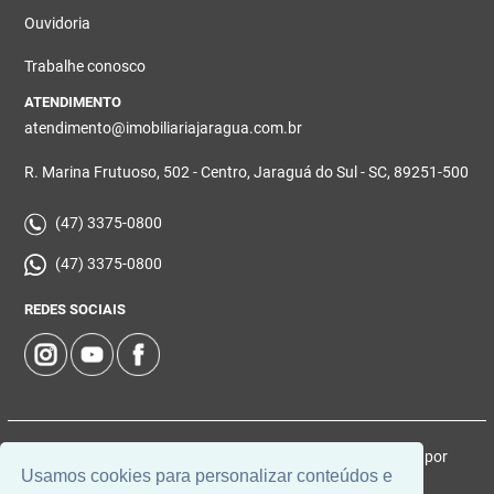
Ouvidoria
Trabalhe conosco
ATENDIMENTO
atendimento@imobiliariajaragua.com.br
R. Marina Frutuoso, 502 - Centro, Jaraguá do Sul - SC, 89251-500
(47) 3375-0800
(47) 3375-0800
REDES SOCIAIS
© 2026 | Imobiliária Jaraguá | CRECI: 5224-J | Desenvolvido por
Usamos cookies para personalizar conteúdos e
Universal Software.