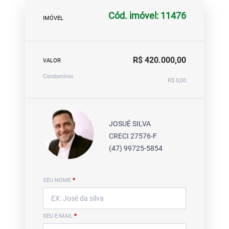
Cód. imóvel: 11476
IMÓVEL
R$ 420.000,00
VALOR
Condomínio
R$ 0,00
JOSUÉ SILVA
CRECI 27576-F
(47) 99725-5854
SEU NOME
*
SEU E-MAIL
*