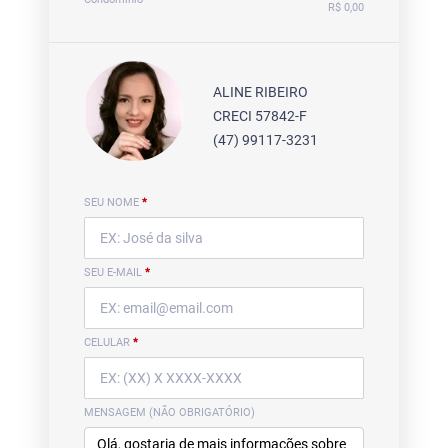
R$ 0,00
ALINE RIBEIRO
CRECI 57842-F
(47) 99117-3231
SEU NOME
*
SEU E-MAIL
*
CELULAR
*
MENSAGEM (NÃO OBRIGATÓRIO)