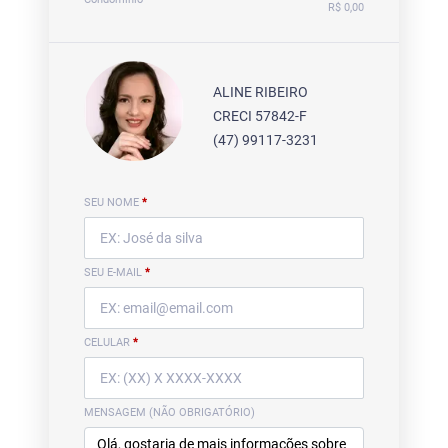
R$ 0,00
ALINE RIBEIRO
CRECI 57842-F
(47) 99117-3231
SEU NOME
*
SEU E-MAIL
*
CELULAR
*
MENSAGEM (NÃO OBRIGATÓRIO)