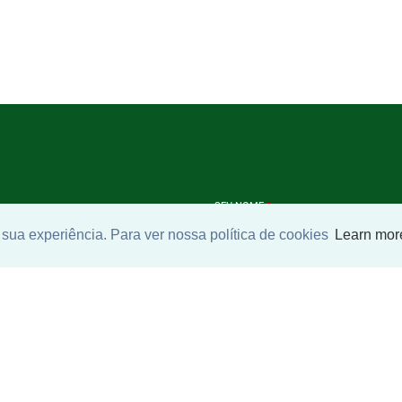
SEU NOME
*
sua experiência. Para ver nossa política de cookies
Learn mor
SEU E-MAIL
*
ntrar imóvel
SEU TELEFONE
*