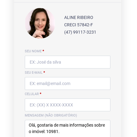
ALINE RIBEIRO
CRECI 57842-F
(47) 99117-3231
SEU NOME
*
SEU E-MAIL
*
CELULAR
*
MENSAGEM (NÃO OBRIGATÓRIO)