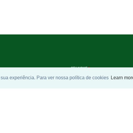
SEU NOME
*
sua experiência. Para ver nossa política de cookies
Learn mor
SEU E-MAIL
*
ntrar imóvel
SEU TELEFONE
*