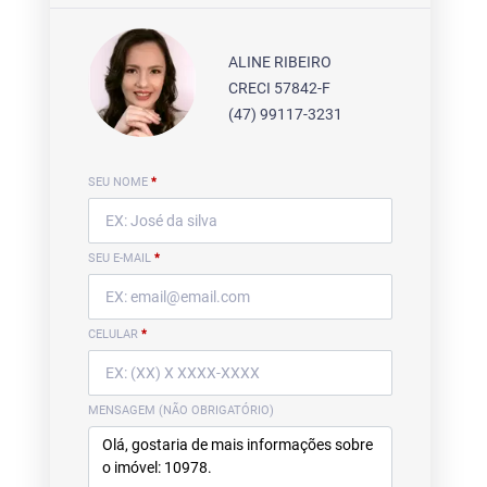
ALINE RIBEIRO
CRECI 57842-F
(47) 99117-3231
SEU NOME
*
SEU E-MAIL
*
CELULAR
*
MENSAGEM (NÃO OBRIGATÓRIO)