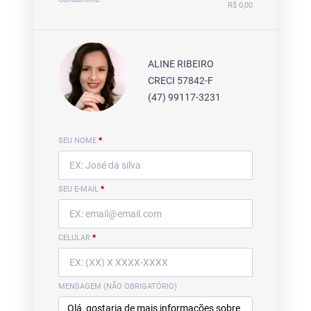
R$ 0,00
ALINE RIBEIRO
CRECI 57842-F
(47) 99117-3231
SEU NOME
*
SEU E-MAIL
*
CELULAR
*
MENSAGEM (NÃO OBRIGATÓRIO)