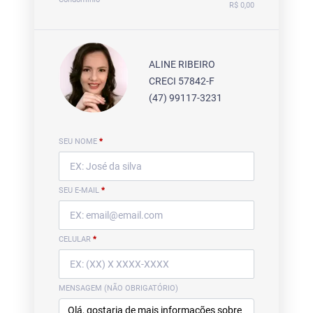
R$ 0,00
ALINE RIBEIRO
CRECI 57842-F
(47) 99117-3231
SEU NOME
*
SEU E-MAIL
*
CELULAR
*
MENSAGEM (NÃO OBRIGATÓRIO)