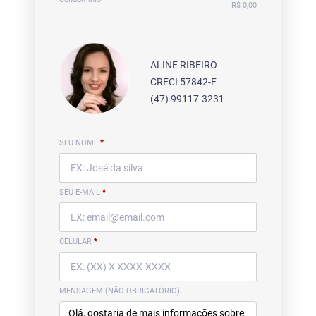
R$ 0,00
ALINE RIBEIRO
CRECI 57842-F
(47) 99117-3231
SEU NOME
*
SEU E-MAIL
*
CELULAR
*
MENSAGEM (NÃO OBRIGATÓRIO)