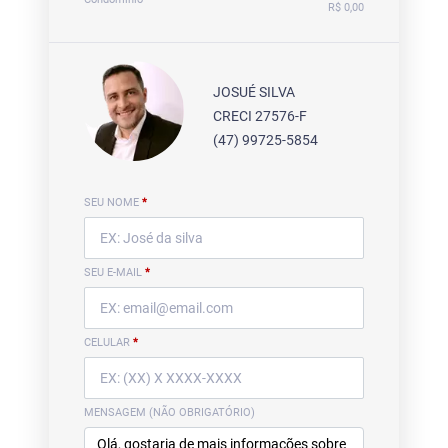
R$ 0,00
JOSUÉ SILVA
CRECI 27576-F
(47) 99725-5854
SEU NOME
*
SEU E-MAIL
*
CELULAR
*
MENSAGEM (NÃO OBRIGATÓRIO)