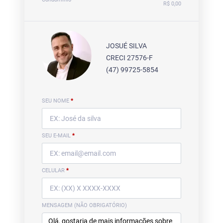
R$ 0,00
JOSUÉ SILVA
CRECI 27576-F
(47) 99725-5854
SEU NOME
*
SEU E-MAIL
*
CELULAR
*
MENSAGEM (NÃO OBRIGATÓRIO)