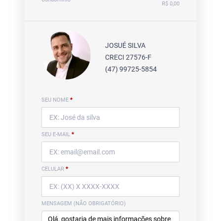
R$ 0,00
JOSUÉ SILVA
CRECI 27576-F
(47) 99725-5854
SEU NOME
*
SEU E-MAIL
*
CELULAR
*
MENSAGEM (NÃO OBRIGATÓRIO)