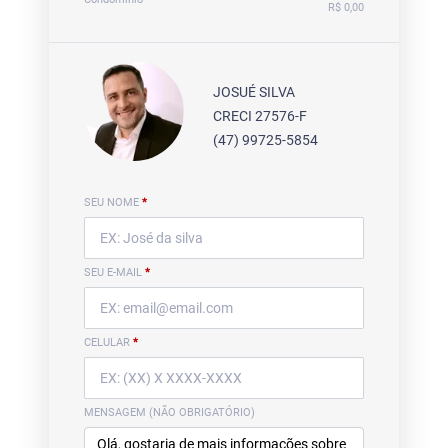
R$ 0,00
JOSUÉ SILVA
CRECI 27576-F
(47) 99725-5854
SEU NOME
*
SEU E-MAIL
*
CELULAR
*
MENSAGEM (NÃO OBRIGATÓRIO)