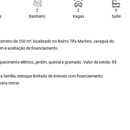
2
2
0
s
Banheiro
Vagas
Suite
erreno de 350 m², localizado no Bairro Tifa Martins, Jaraguá do
em e aceitação de financiamento.
quecimento elétrico, jardim, quintal e gramado. Valor de venda: R$
a família; estoque limitado de imóveis com financiamento
 para morar.