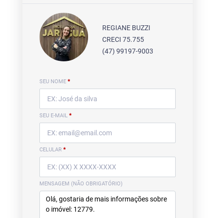
REGIANE BUZZI
CRECI 75.755
(47) 99197-9003
SEU NOME
*
SEU E-MAIL
*
CELULAR
*
MENSAGEM (NÃO OBRIGATÓRIO)