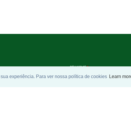
SEU NOME
*
sua experiência. Para ver nossa política de cookies
Learn mor
SEU E-MAIL
*
ntrar imóvel
SEU TELEFONE
*