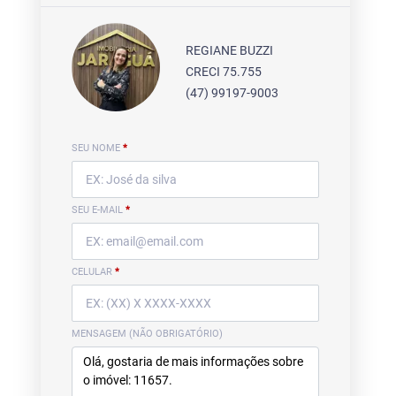
REGIANE BUZZI
CRECI 75.755
(47) 99197-9003
SEU NOME
*
SEU E-MAIL
*
CELULAR
*
MENSAGEM (NÃO OBRIGATÓRIO)