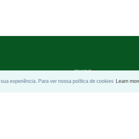
SEU NOME
*
sua experiência. Para ver nossa política de cookies
Learn mor
SEU E-MAIL
*
ntrar imóvel
SEU TELEFONE
*