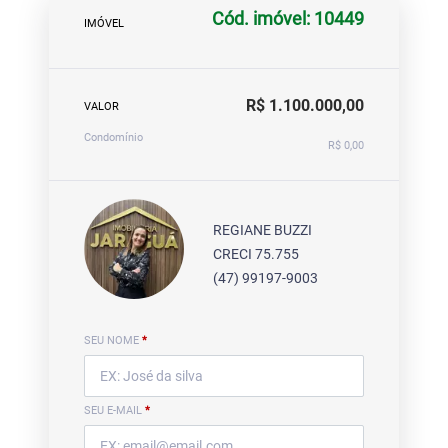
Cód. imóvel: 10449
IMÓVEL
R$ 1.100.000,00
VALOR
Condomínio
R$ 0,00
REGIANE BUZZI
CRECI 75.755
(47) 99197-9003
SEU NOME
*
SEU E-MAIL
*