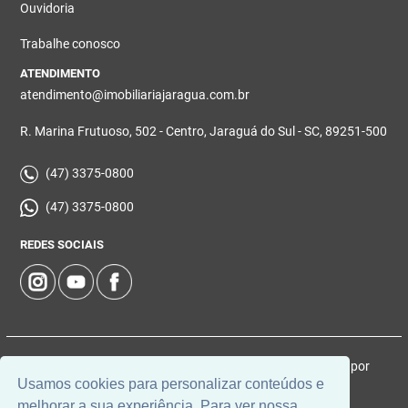
Ouvidoria
Trabalhe conosco
ATENDIMENTO
atendimento@imobiliariajaragua.com.br
R. Marina Frutuoso, 502 - Centro, Jaraguá do Sul - SC, 89251-500
(47) 3375-0800
(47) 3375-0800
REDES SOCIAIS
© 2026 | Imobiliária Jaraguá | CRECI: 5224-J | Desenvolvido por
Usamos cookies para personalizar conteúdos e
Universal Software.
melhorar a sua experiência. Para ver nossa