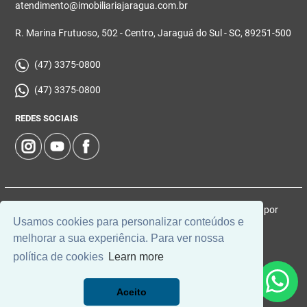
atendimento@imobiliariajaragua.com.br
R. Marina Frutuoso, 502 - Centro, Jaraguá do Sul - SC, 89251-500
(47) 3375-0800
(47) 3375-0800
REDES SOCIAIS
© 2026 | Imobiliária Jaraguá | CRECI: 5224-J | Desenvolvido por
Usamos cookies para personalizar conteúdos e
Universal Software.
melhorar a sua experiência. Para ver nossa
política de cookies
Learn more
Aceito