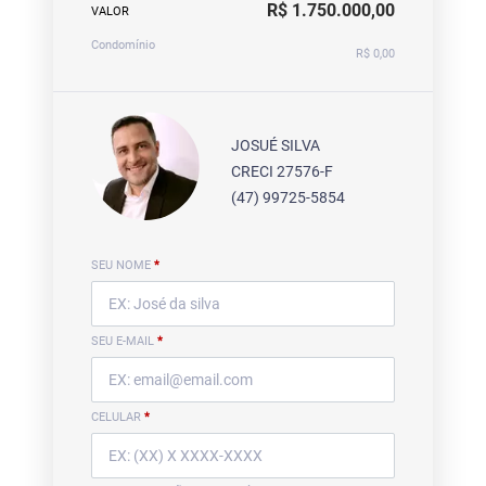
R$ 1.750.000,00
VALOR
Condomínio
R$ 0,00
JOSUÉ SILVA
CRECI 27576-F
(47) 99725-5854
SEU NOME
*
SEU E-MAIL
*
CELULAR
*