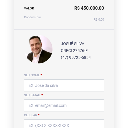
R$ 450.000,00
VALOR
Condomínio
R$ 0,00
JOSUÉ SILVA
CRECI 27576-F
(47) 99725-5854
SEU NOME
*
SEU E-MAIL
*
CELULAR
*