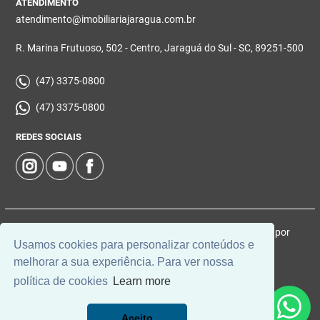
ATENDIMENTO
atendimento@imobiliariajaragua.com.br
R. Marina Frutuoso, 502 - Centro, Jaraguá do Sul - SC, 89251-500
(47) 3375-0800
(47) 3375-0800
REDES SOCIAIS
© 2026 | Imobiliária Jaraguá | CRECI: 5224-J | Desenvolvido por
Usamos cookies para personalizar conteúdos e
Universal Software.
melhorar a sua experiência. Para ver nossa
política de cookies
Learn more
Aceito