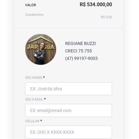
R$ 534.000,00
VALOR
Condomínio
R$ 0,00
REGIANE BUZZI
CRECI 75.755
(47) 99197-9003
SEU NOME
*
SEU E-MAIL
*
CELULAR
*