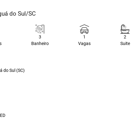
guá do Sul/SC
3
1
2
s
Banheiro
Vagas
Suite
á do Sul (SC)
LED