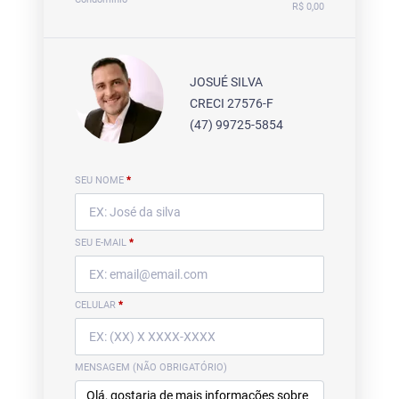
R$ 0,00
JOSUÉ SILVA
CRECI 27576-F
(47) 99725-5854
SEU NOME
*
SEU E-MAIL
*
CELULAR
*
MENSAGEM (NÃO OBRIGATÓRIO)