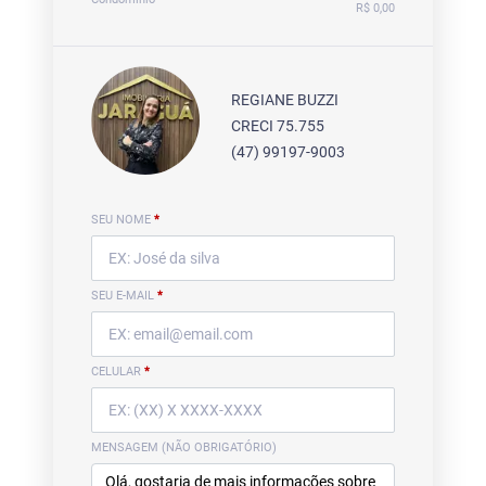
R$ 0,00
REGIANE BUZZI
CRECI 75.755
(47) 99197-9003
SEU NOME
*
SEU E-MAIL
*
CELULAR
*
MENSAGEM (NÃO OBRIGATÓRIO)