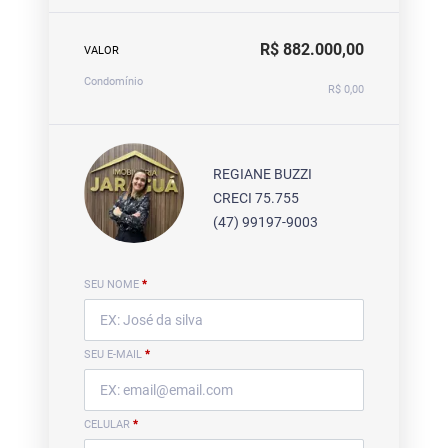
R$ 882.000,00
VALOR
Condomínio
R$ 0,00
REGIANE BUZZI
CRECI 75.755
(47) 99197-9003
SEU NOME
*
SEU E-MAIL
*
CELULAR
*