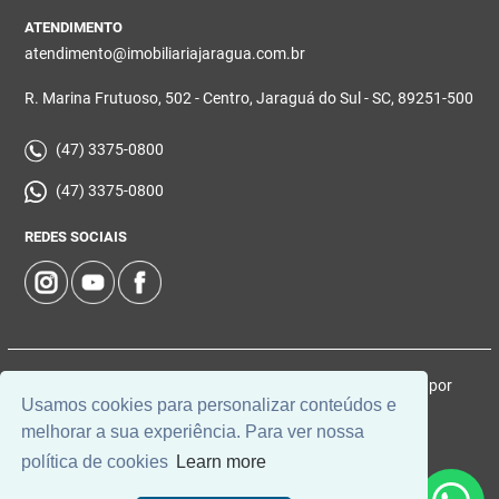
ATENDIMENTO
atendimento@imobiliariajaragua.com.br
R. Marina Frutuoso, 502 - Centro, Jaraguá do Sul - SC, 89251-500
(47) 3375-0800
(47) 3375-0800
REDES SOCIAIS
© 2026 | Imobiliária Jaraguá | CRECI: 5224-J | Desenvolvido por
Usamos cookies para personalizar conteúdos e
Universal Software.
melhorar a sua experiência. Para ver nossa
política de cookies
Learn more