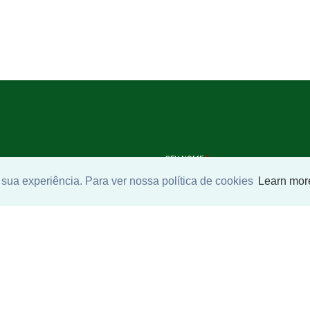
SEU NOME
*
sua experiência. Para ver nossa política de cookies
Learn mor
SEU E-MAIL
*
ntrar imóvel
SEU TELEFONE
*