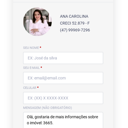
ANA CAROLINA
CRECI 52.879 - F
(47) 99969-7296
SEU NOME
*
SEU E-MAIL
*
CELULAR
*
MENSAGEM (NÃO OBRIGATÓRIO)