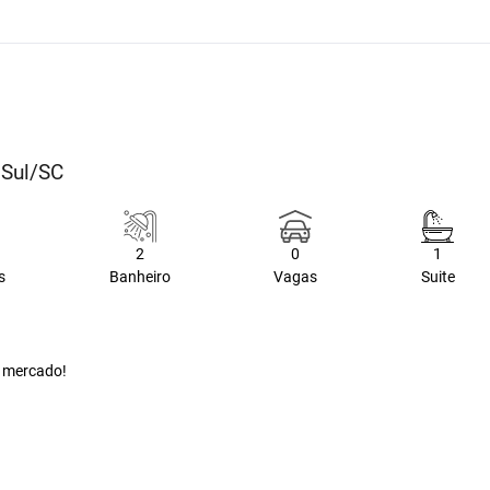
 Sul/SC
2
0
1
s
Banheiro
Vagas
Suite
e mercado!