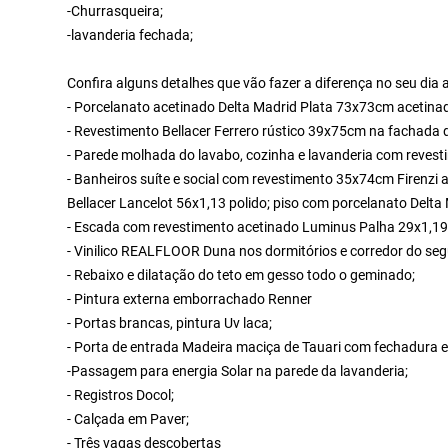
-Churrasqueira;
-lavanderia fechada;
Confira alguns detalhes que vão fazer a diferença no seu dia
- Porcelanato acetinado Delta Madrid Plata 73x73cm acetinado
- Revestimento Bellacer Ferrero rústico 39x75cm na fachada d
- Parede molhada do lavabo, cozinha e lavanderia com reves
- Banheiros suíte e social com revestimento 35x74cm Firenzi
Bellacer Lancelot 56x1,13 polido; piso com porcelanato Delt
- Escada com revestimento acetinado Luminus Palha 29x1,1
- Vinilico REALFLOOR Duna nos dormitórios e corredor do seg
- Rebaixo e dilatação do teto em gesso todo o geminado;
- Pintura externa emborrachado Renner
- Portas brancas, pintura Uv laca;
- Porta de entrada Madeira maciça de Tauari com fechadura e
-Passagem para energia Solar na parede da lavanderia;
- Registros Docol;
- Calçada em Paver;
- Três vagas descobertas