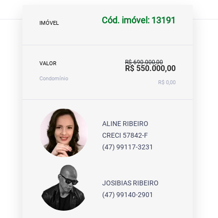
Cód. imóvel: 13191
IMÓVEL
R$ 690.000,00
VALOR
R$ 550.000,00
Condomínio
R$ 0,00
ALINE RIBEIRO
CRECI 57842-F
(47) 99117-3231
JOSIBIAS RIBEIRO
(47) 99140-2901