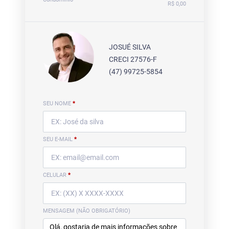
R$ 0,00
JOSUÉ SILVA
CRECI 27576-F
(47) 99725-5854
SEU NOME
*
SEU E-MAIL
*
CELULAR
*
MENSAGEM (NÃO OBRIGATÓRIO)