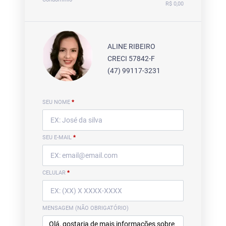
R$ 0,00
ALINE RIBEIRO
CRECI 57842-F
(47) 99117-3231
SEU NOME
*
SEU E-MAIL
*
CELULAR
*
MENSAGEM (NÃO OBRIGATÓRIO)