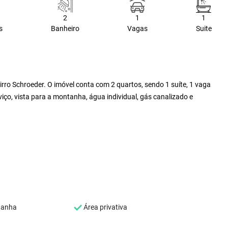
2
1
1
s
Banheiro
Vagas
Suite
irro Schroeder. O imóvel conta com 2 quartos, sendo 1 suíte, 1 vaga
rviço, vista para a montanha, água individual, gás canalizado e
tanha
Área privativa