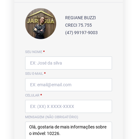
REGIANE BUZZI
CRECI 75.755
(47) 99197-9003
SEU NOME
*
SEU E-MAIL
*
CELULAR
*
MENSAGEM (NÃO OBRIGATÓRIO)