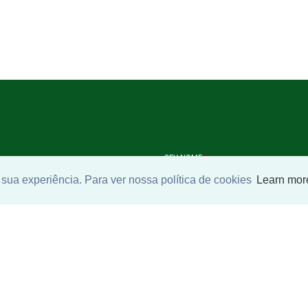
SEU NOME
*
sua experiência. Para ver nossa política de cookies
Learn mor
SEU E-MAIL
*
ntrar imóvel
SEU TELEFONE
*