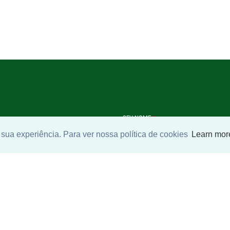
SEU NOME
*
sua experiência. Para ver nossa política de cookies
Learn mor
SEU E-MAIL
*
ntrar imóvel
SEU TELEFONE
*