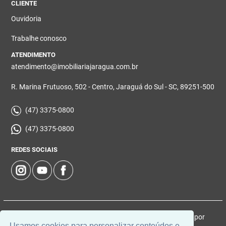
CLIENTE
Ouvidoria
Trabalhe conosco
ATENDIMENTO
atendimento@imobiliariajaragua.com.br
R. Marina Frutuoso, 502 - Centro, Jaraguá do Sul - SC, 89251-500
(47) 3375-0800
(47) 3375-0800
REDES SOCIAIS
© 2026 | Imobiliária Jaraguá | CRECI: 5224-J | Desenvolvido por
Usamos cookies para personalizar conteúdos e