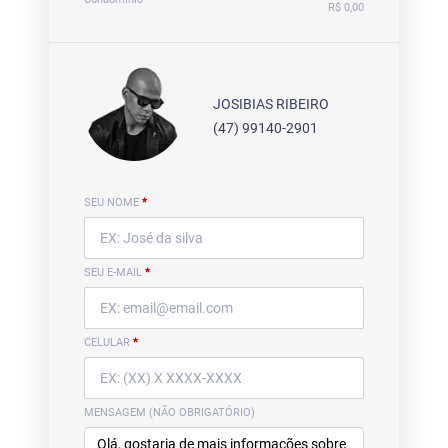
R$ 0,00
JOSIBIAS RIBEIRO
(47) 99140-2901
SEU NOME
*
SEU E-MAIL
*
CELULAR
*
MENSAGEM (NÃO OBRIGATÓRIO)