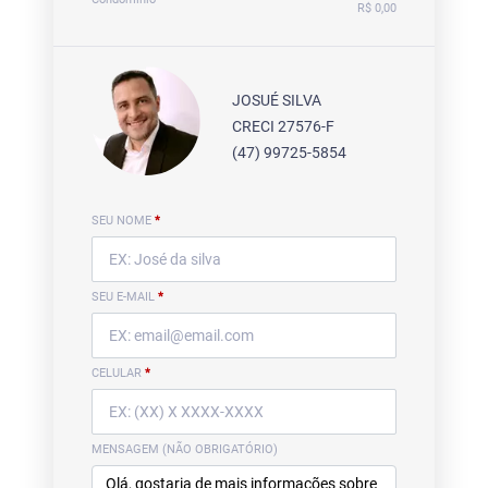
R$ 0,00
JOSUÉ SILVA
CRECI 27576-F
(47) 99725-5854
SEU NOME
*
SEU E-MAIL
*
CELULAR
*
MENSAGEM (NÃO OBRIGATÓRIO)