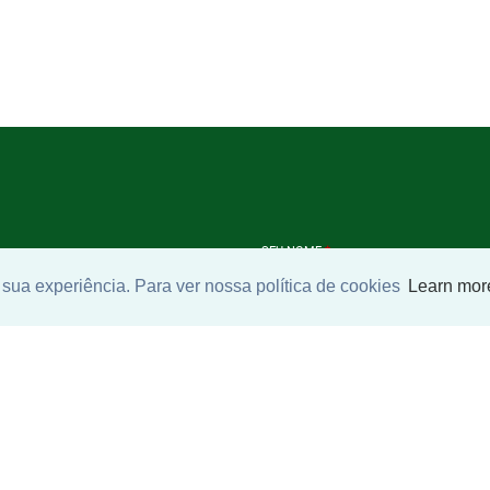
SEU NOME
*
sua experiência. Para ver nossa política de cookies
Learn mor
SEU E-MAIL
*
ntrar imóvel
SEU TELEFONE
*