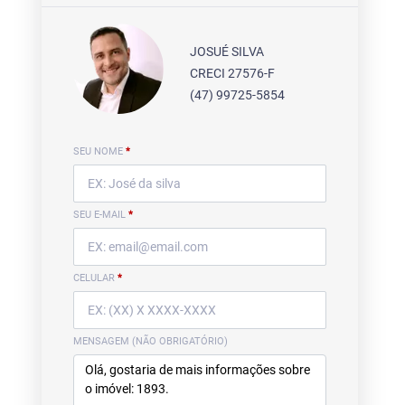
JOSUÉ SILVA
CRECI 27576-F
(47) 99725-5854
SEU NOME
*
SEU E-MAIL
*
CELULAR
*
MENSAGEM (NÃO OBRIGATÓRIO)