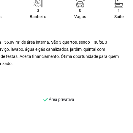
3
0
1
s
Banheiro
Vagas
Suite
156,89 m² de área interna. São 3 quartos, sendo 1 suíte, 3
viço, lavabo, água e gás canalizados, jardim, quintal com
ão de festas. Aceita financiamento. Ótima oportunidade para quem
rizado.
Área privativa