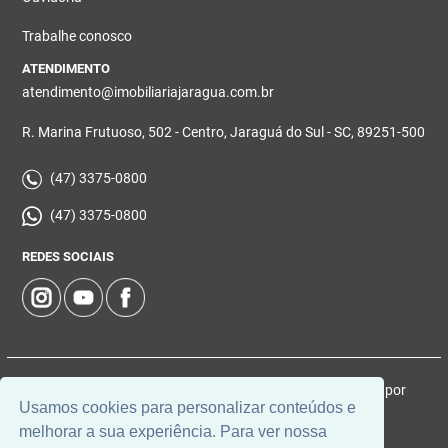
Trabalhe conosco
ATENDIMENTO
atendimento@imobiliariajaragua.com.br
R. Marina Frutuoso, 502 - Centro, Jaraguá do Sul - SC, 89251-500
(47) 3375-0800
(47) 3375-0800
REDES SOCIAIS
© 2026 | Imobiliária Jaraguá | CRECI: 5224-J | Desenvolvido por
Usamos cookies para personalizar conteúdos e
Universal Software.
melhorar a sua experiência. Para ver nossa