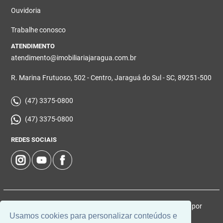
Ouvidoria
Trabalhe conosco
ATENDIMENTO
atendimento@imobiliariajaragua.com.br
R. Marina Frutuoso, 502 - Centro, Jaraguá do Sul - SC, 89251-500
(47) 3375-0800
(47) 3375-0800
REDES SOCIAIS
© 2026 | Imobiliária Jaraguá | CRECI: 5224-J | Desenvolvido por
Usamos cookies para personalizar conteúdos e
Universal Software.