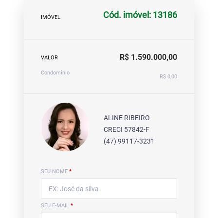
Cód. imóvel: 13186
IMÓVEL
R$ 1.590.000,00
VALOR
Condomínio
R$ 0,00
ALINE RIBEIRO
CRECI 57842-F
(47) 99117-3231
SEU NOME
*
SEU E-MAIL
*