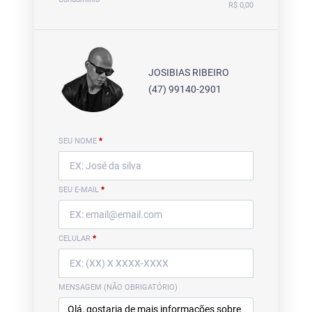
R$ 0,00
JOSIBIAS RIBEIRO
(47) 99140-2901
SEU NOME
*
SEU E-MAIL
*
CELULAR
*
MENSAGEM (NÃO OBRIGATÓRIO)